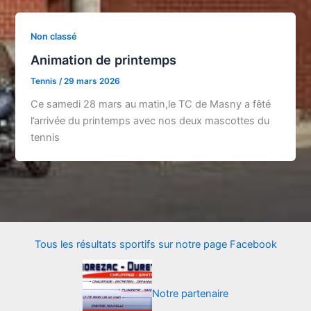
Non classé
Animation de printemps
Tennis
/
29 mars 2026
Ce samedi 28 mars au matin,le TC de Masny a fêté
l’arrivée du printemps avec nos deux mascottes du
tennis
Tous les résultats sportifs sur notre page Facebook
Notre partenaire